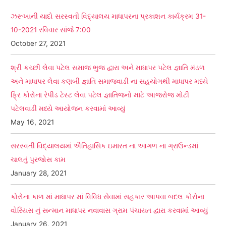
ઝરૂખાની યાદો સરસ્વતી વિદ્યાલય માધાપરના પ્રકાશન કાર્યક્રમ 31-
10-2021 રવિવાર સાંજે 7:00
October 27, 2021
શ્રી કચ્છી લેવા પટેલ સમાજ ભુજ દ્વારા અને માધાપર પટેલ જ્ઞાતિ મંડળ
અને માધાપર લેવા કણબી જ્ઞાતિ સમાજવાડી ના સહયોગથી માધાપર મધ્યે
ફ્રિ કોરોના રેપીડ ટેસ્ટ લેવા પટેલ જ્ઞાતિજનો માટે આજરોજ મોટી
પટેલવાડી મધ્યે આયોજન કરવામાં આવ્યું
May 16, 2021
સરસ્વતી વિદ્યાલયમાં ઐતિહાસિક ઇમારત ના આગળ ના ગ્રાઉન્ડમાં
ચાલતું પુરજોસ કામ
January 28, 2021
કોરોના કાળ માં માધાપર માં વિવિધ સેવામાં સહકાર આપવા બદલ કોરોના
વોરિયસ નું સન્માન માધાપર નવાવાસ ગ્રામ પંચાયત દ્વારા કરવામાં આવ્યું
January 26, 2021