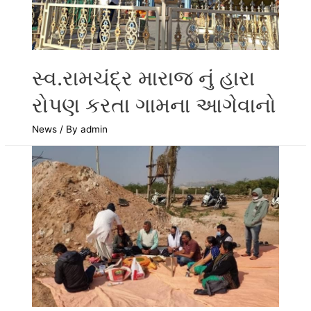
સ્વ.રામચંદ્ર મારાજ નું હારા
રોપણ કરતા ગામના આગેવાનો
News
/ By
admin