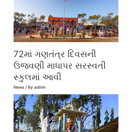
72માં ગણતંત્ર દિવસની
ઉજવણી માધાપર સરસ્વતી
સ્કુલમાં આવી
News
/ By
admin