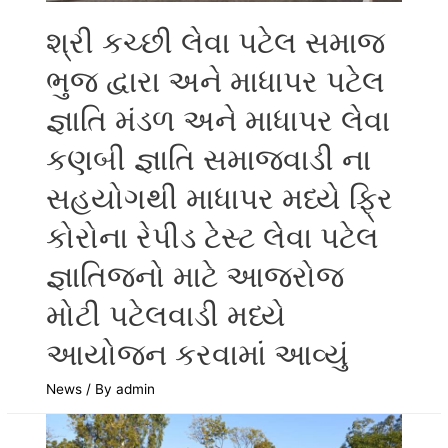
શ્રી કચ્છી લેવા પટેલ સમાજ
ભુજ દ્વારા અને માધાપર પટેલ
જ્ઞાતિ મંડળ અને માધાપર લેવા
કણબી જ્ઞાતિ સમાજવાડી ના
સહયોગથી માધાપર મધ્યે ફ્રિ
કોરોના રેપીડ ટેસ્ટ લેવા પટેલ
જ્ઞાતિજનો માટે આજરોજ
મોટી પટેલવાડી મધ્યે
આયોજન કરવામાં આવ્યું
News
/ By
admin