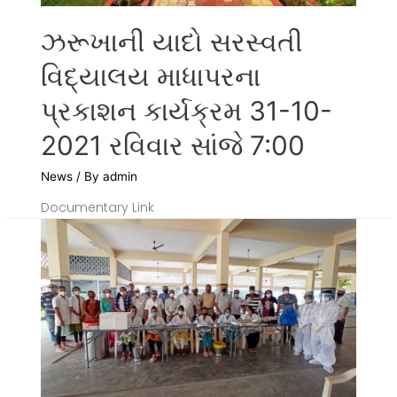
ઝરૂખાની યાદો સરસ્વતી
વિદ્યાલય માધાપરના
પ્રકાશન કાર્યક્રમ 31-10-
2021 રવિવાર સાંજે 7:00
News
/ By
admin
Documentary Link