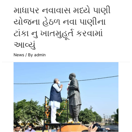
માધાપર નવાવાસ મધ્યે પાણી
યોજના હેઠળ નવા પાણીના
ટાંકા નુ ખાતમુહૂર્ત કરવામાં
આવ્યું
News
/ By
admin