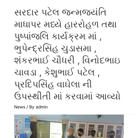
સરદાર પટેલ જન્મજયંતિ
માધાપર મધ્યે હારરોહળ તથા
પુષ્પાંજલિ કાર્યક્રમ માં ,
ભુપેન્દ્રસિંહ ચુડાસમા ,
શંકરભાઈ ચૌધરી , વિનોદભાઇ
ચાવડા , કેશુભાઈ પટેલ ,
પ્રદિપસિંહ વાઘેલા ની
ઉપસ્થીતી માં કરવામાં આવ્યો
News
/ By
admin