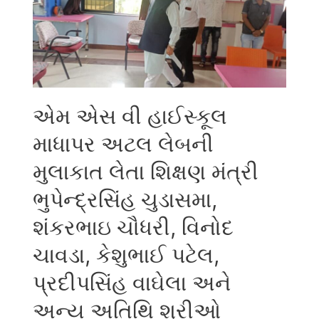
એમ એસ વી હાઈસ્કૂલ
માધાપર અટલ લેબની
મુલાકાત લેતા શિક્ષણ મંત્રી
ભુપેન્દ્રસિંહ ચુડાસમા,
શંકરભાઇ ચૌધરી, વિનોદ
ચાવડા, કેશુભાઈ પટેલ,
પ્રદીપસિંહ વાઘેલા અને
અન્ય અતિથિ શ્રીઓ