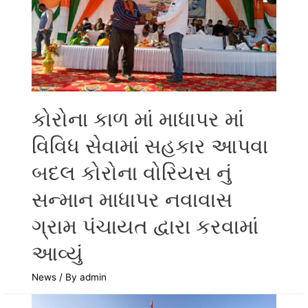
કોરોના કાળ માં માધાપર માં
વિવિધ સેવામાં સહકાર આપવા
બદલ કોરોના વોરિયસ નું
સન્માન માધાપર નવાવાસ
ગ્રામ પંચાયત દ્વારા કરવામાં
આવ્યું
News
/ By
admin