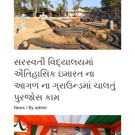
સરસ્વતી વિદ્યાલયમાં
ઐતિહાસિક ઇમારત ના
આગળ ના ગ્રાઉન્ડમાં ચાલતું
પુરજોસ કામ
News
/ By
admin