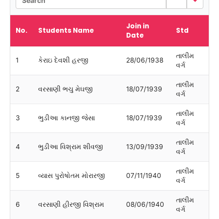
Join in
No.
Students Name
Std
Date
તાલીમ
1
કેરાઇ દેવશી હરજી
28/06/1938
વર્ગ
તાલીમ
2
વરસાણી ભચુ મેઘજી
18/07/1939
વર્ગ
તાલીમ
3
ભુડીઆ કાનજી જેસા
18/07/1939
વર્ગ
તાલીમ
4
ભુડીઆ વિશ્રામ શીવજી
13/09/1939
વર્ગ
તાલીમ
5
વ્યાસ પુરોષોતમ મોરારજી
07/11/1940
વર્ગ
તાલીમ
6
વરસાણી હીરજી વિશ્રામ
08/06/1940
વર્ગ