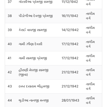
37
ગોરસીઆ પ્રેમજી રામજી
11/12/1942
વર્ગ
તાલીમ
38
પીંડોળીઆ દેવજી પ્રેમજી
16/11/1942
વર્ગ
તાલીમ
39
કેરાઈ વાઘજી સામજી
14/12/1942
વર્ગ
તાલીમ
40
ગામી ઝીણા દેવસી
17/12/1942
વર્ગ
તાલીમ
41
ગામી સામજી પ્રેમજી
17/12/1942
વર્ગ
હીરાણી મેઘજી સામજી
તાલીમ
42
21/12/1942
(જીવા)
વર્ગ
તાલીમ
43
ઠક્કર દયારામ ભીહમજી
21/12/1942
વર્ગ
તાલીમ
44
ભુડીઆ નાનજી મનજી
28/01/1943
વર્ગ