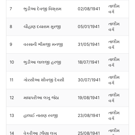
તાલીમ
7
ભુડીઆ દેવજી વિશ્રામ
02/08/1941
વર્ગ
તાલીમ
8
ચૌહાણ દયારામ મુરજી
05/01/1941
વર્ગ
તાલીમ
9
વરસાની ભીમજી મનજી
31/05/1941
વર્ગ
તાલીમ
10
ભુડીઆ લાલજી હરજી
18/07/1941
વર્ગ
તાલીમ
11
ગોરસીઆ શીવજી દેવસી
30/07/1941
વર્ગ
તાલીમ
12
માધાપરીઆ લખુ જેઠા
19/08/1941
વર્ગ
તાલીમ
13
હાલાઈ નારાણ રવજી
23/08/1941
વર્ગ
તાલીમ
14
વેકરીઆ ઝીણા લખુ
25/08/1941